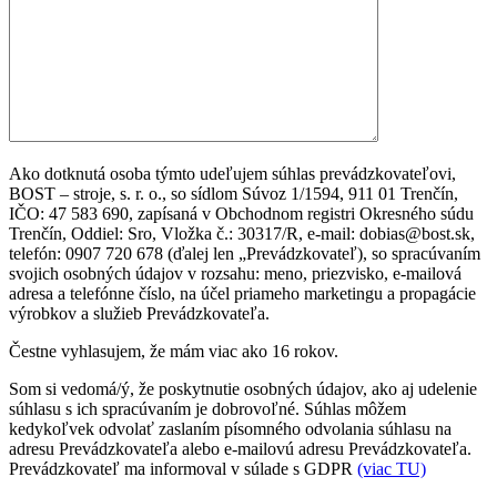
Ako dotknutá osoba týmto udeľujem súhlas prevádzkovateľovi,
BOST – stroje, s. r. o., so sídlom Súvoz 1/1594, 911 01 Trenčín,
IČO: 47 583 690, zapísaná v Obchodnom registri Okresného súdu
Trenčín, Oddiel: Sro, Vložka č.: 30317/R, e-mail: dobias@bost.sk,
telefón: 0907 720 678 (ďalej len „Prevádzkovateľ), so spracúvaním
svojich osobných údajov v rozsahu: meno, priezvisko, e-mailová
adresa a telefónne číslo, na účel priameho marketingu a propagácie
výrobkov a služieb Prevádzkovateľa.
Čestne vyhlasujem, že mám viac ako 16 rokov.
Som si vedomá/ý, že poskytnutie osobných údajov, ako aj udelenie
súhlasu s ich spracúvaním je dobrovoľné. Súhlas môžem
kedykoľvek odvolať zaslaním písomného odvolania súhlasu na
adresu Prevádzkovateľa alebo e-mailovú adresu Prevádzkovateľa.
Prevádzkovateľ ma informoval v súlade s GDPR
(viac TU)